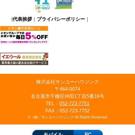
|
代表挨拶
｜
プライバシーポリシー
｜
株式会社サンユーハウジング
〒464-0074
名古屋市千種区仲田1丁目5番16号
TEL：
052-723-7751
FAX：052-723-7752
©（株）サンユーハウジング All Rights Reserved
モバイル
PC