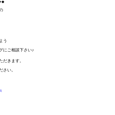
｡+◆
の
よう
グにご相談下さい♪
ただきます。
ださい。
ス