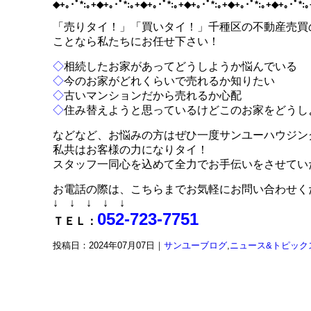
◆+｡･ﾟ*:｡+◆+｡･ﾟ*:｡+◆+｡･ﾟ*:｡+◆+｡･ﾟ*:｡+◆+｡･ﾟ*:｡+◆+｡･ﾟ*:
「売りタイ！」「買いタイ！」千種区の不動産売買
ことなら私たちにお任せ下さい！
◇
相続したお家があってどうしようか悩んでいる
◇
今のお家がどれくらいで売れるか知りたい
◇
古いマンションだから売れるか心配
◇
住み替えようと思っているけどこのお家をどうし
などなど、お悩みの方はぜひ一度サンユーハウジン
私共はお客様の力になりタイ！
スタッフ一同心を込めて全力でお手伝いをさせてい
お電話の際は、こちらまでお気軽にお問い合わせく
↓ ↓ ↓ ↓ ↓
052-723-7751
ＴＥＬ：
投稿日：2024年07月07日｜
サンユーブログ
,
ニュース&トピック