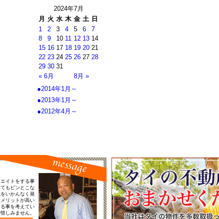
2024年7月
月
火
水
木
金
土
日
1
2
3
4
5
6
7
8
9
10
11
12
13
14
15
16
17
18
19
20
21
22
23
24
25
26
27
28
29
30
31
« 6月
8月 »
●2014年1月～
●2013年1月～
●2012年4月～
リエイトをする事
れてもピンとこな
識をいかんなく発
番メリットが高い
える事を考えてい
を惜しみません。