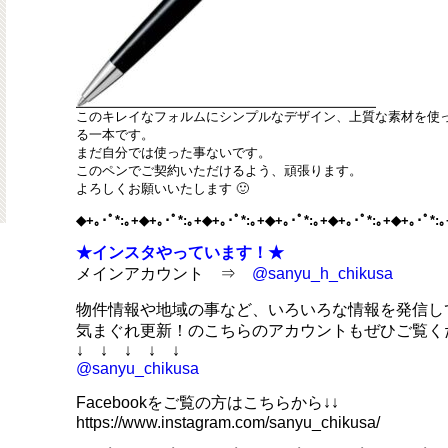
このキレイなフォルムにシンプルなデザイン、上質な素材を使
る一本です。
まだ自分では使った事ないです。
このペンでご契約いただけるよう、頑張ります。
よろしくお願いいたします 🙂
◆+｡･ﾟ*:｡+◆+｡･ﾟ*:｡+◆+｡･ﾟ*:｡+◆+｡･ﾟ*:｡+◆+｡･ﾟ*:｡+◆+｡･ﾟ*:
★インスタやっています！★
メインアカウント ⇒
@sanyu_h_chikusa
物件情報や地域の事など、いろいろな情報を発信し
気まぐれ更新！のこちらのアカウントもぜひご覧く
↓ ↓ ↓ ↓ ↓
@sanyu_chikusa
Facebookをご覧の方はこちらから↓↓
https://www.instagram.com/sanyu_chikusa/