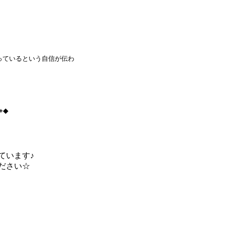
っているという自信が伝わ
｡+◆
ています♪
ださい
☆