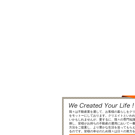
我々は不動産業を通して、お客様の暮らしをク
をモットーにしております。クリエイトといわ
いかもしれませんが、要するに、我々の専門知
揮し、皆様がお持ちの不動産の運用において一
方法をご提案し、より豊かな生活を送ってもら
るのです。皆様の幸せのため我々は日々の努力