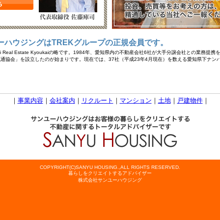
ーハウジングはTREKグループの正規会員です。
ai Real Estate Kyoukaiの略です。1984年、愛知県内の不動産会社6社が大手分譲会社との
通協会」を設立したのが始まりです。現在では、37社（平成23年4月現在）を数える愛知県下ナン
｜
事業内容
｜
会社案内
｜
リクルート
｜
マンション
｜
土地
｜
戸建物件
｜
COPYRIGHT(C)SANYU HOUSING.,ALL RIGHTS RESERVED.
暮らしをクリエイトするアドバイザー
株式会社サンユーハウジング