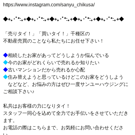
https://www.instagram.com/sanyu_chikusa/
◆+｡･ﾟ*:｡+◆+｡･ﾟ*:｡+◆+｡･ﾟ*:｡+◆+｡･ﾟ*:｡+◆+｡･ﾟ*:｡+◆
「売りタイ！」「買いタイ！」千種区
の
不動産売買のことなら私たちにお任せ下さい！
◆
相続したお家があってどうしようか悩んでいる
◆
今のお家がどれくらいで売れるか知りたい
◆
古いマンションだから売れるか心配
◆
住み替えようと思っているけどこのお家をどうしよう
などなど、お悩みの方はぜひ一度サンユーハウジングに
ご相談下さい♪
私共はお客様の力になりタイ！
スタッフ一同心を込めて全力でお手伝いをさせていただき
ます。
お電話の際はこちらまで、お気軽にお問い合わせくださ
い。