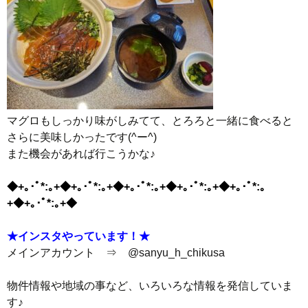
マグロもしっかり味がしみてて、とろろと一緒に食べると
さらに美味しかったです(^ー^)
また機会があれば行こうかな♪
◆+｡･ﾟ*:｡+◆+｡･ﾟ*:｡+◆+｡･ﾟ*:｡+◆+｡･ﾟ*:｡+◆+｡･ﾟ*:｡
+◆+｡･ﾟ*:｡+◆
★インスタやっています！★
メインアカウント ⇒
@sanyu_h_chikusa
物件情報や地域の事など、いろいろな情報を発信していま
す♪