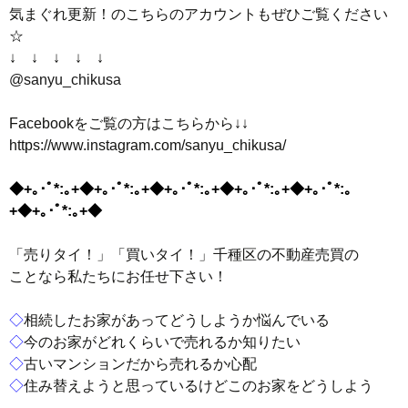
気まぐれ更新！のこちらのアカウントもぜひご覧ください
☆
↓ ↓ ↓ ↓ ↓
@sanyu_chikusa
Facebookをご覧の方はこちらから↓↓
https://www.instagram.com/sanyu_chikusa/
◆+｡･ﾟ*:｡+◆+｡･ﾟ*:｡+◆+｡･ﾟ*:｡+◆+｡･ﾟ*:｡+◆+｡･ﾟ*:｡
+◆+｡･ﾟ*:｡+◆
「売りタイ！」「買いタイ！」千種区の不動産売買の
ことなら私たちにお任せ下さい！
◇
相続したお家があってどうしようか悩んでいる
◇
今のお家がどれくらいで売れるか知りたい
◇
古いマンションだから売れるか心配
◇
住み替えようと思っているけどこのお家をどうしよう