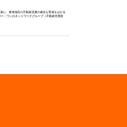
業務提携を基に、東海地区の不動産流通の健全な育成をはかる
バー・ワンのネットワークグループ（不動産売買部