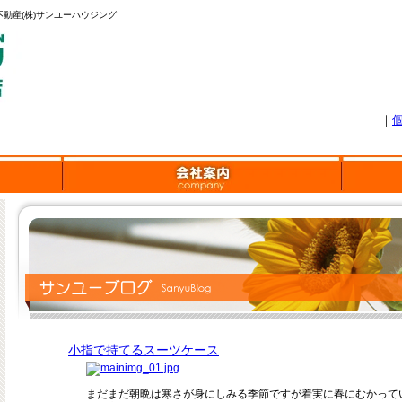
動産(株)サンユーハウジング
｜
小指で持てるスーツケース
まだまだ朝晩は寒さが身にしみる季節ですが着実に春にむかって