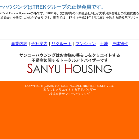
ーハウジングはTREKグループの正規会員です。
ai Real Estate Kyoukaiの略です。1984年、愛知県内の不動産会社6社が大手分譲会社との
通協会」を設立したのが始まりです。現在では、37社（平成23年4月現在）を数える愛知県下ナン
｜
事業内容
｜
会社案内
｜
リクルート
｜
マンション
｜
土地
｜
戸建物件
｜
COPYRIGHT(C)SANYU HOUSING.,ALL RIGHTS RESERVED.
暮らしをクリエイトするアドバイザー
株式会社サンユーハウジング