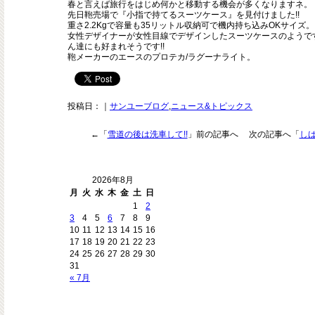
春と言えば旅行をはじめ何かと移動する機会が多くなりますネ。
先日鞄売場で『小指で持てるスーツケース』を見付けました!!
重さ2.2Kgで容量も35リットル収納可で機内持ち込みOKサイズ。
女性デザイナーが女性目線でデザインしたスーツケースのようで
ん達にも好まれそうです!!
鞄メーカーのエースのプロテカ/ラグーナライト。
投稿日：
｜
サンユーブログ
,
ニュース&トピックス
←「
雪道の後は洗車して!!
」前の記事へ 次の記事へ「
し
2026年8月
月
火
水
木
金
土
日
1
2
3
4
5
6
7
8
9
10
11
12
13
14
15
16
17
18
19
20
21
22
23
24
25
26
27
28
29
30
31
« 7月